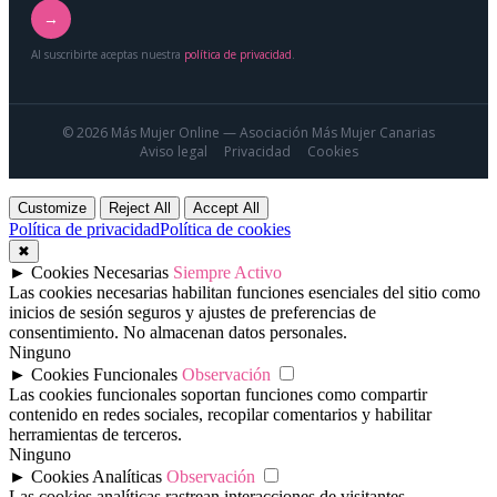
→
Al suscribirte aceptas nuestra
política de privacidad
.
© 2026 Más Mujer Online — Asociación Más Mujer Canarias
Aviso legal
Privacidad
Cookies
Customize
Reject All
Accept All
Política de privacidad
Política de cookies
✖
►
Cookies Necesarias
Siempre Activo
Las cookies necesarias habilitan funciones esenciales del sitio como
inicios de sesión seguros y ajustes de preferencias de
consentimiento. No almacenan datos personales.
Ninguno
►
Cookies Funcionales
Observación
Las cookies funcionales soportan funciones como compartir
contenido en redes sociales, recopilar comentarios y habilitar
herramientas de terceros.
Ninguno
►
Cookies Analíticas
Observación
Las cookies analíticas rastrean interacciones de visitantes,