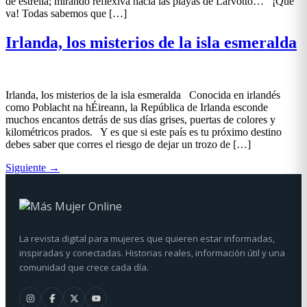
de estrella; mirando reflexiva hacia las playas de Larvotto… ¡Que
va! Todas sabemos que […]
Irlanda, los misterios de la isla esmeralda
Irlanda, los misterios de la isla esmeralda Conocida en irlandés
como Poblacht na hÉireann, la República de Irlanda esconde
muchos encantos detrás de sus días grises, puertas de colores y
kilométricos prados. Y es que si este país es tu próximo destino
debes saber que corres el riesgo de dejar un trozo de […]
Siguiente
→
La revista digital para mujeres que quieren estar informadas,
inspiradas y conectadas. Historias reales, información útil y una
comunidad que crece cada día.