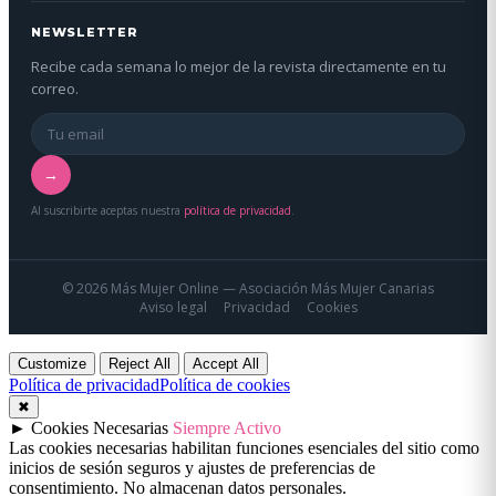
NEWSLETTER
Recibe cada semana lo mejor de la revista directamente en tu
correo.
→
Al suscribirte aceptas nuestra
política de privacidad
.
© 2026 Más Mujer Online — Asociación Más Mujer Canarias
Aviso legal
Privacidad
Cookies
Customize
Reject All
Accept All
Política de privacidad
Política de cookies
✖
►
Cookies Necesarias
Siempre Activo
Las cookies necesarias habilitan funciones esenciales del sitio como
inicios de sesión seguros y ajustes de preferencias de
consentimiento. No almacenan datos personales.