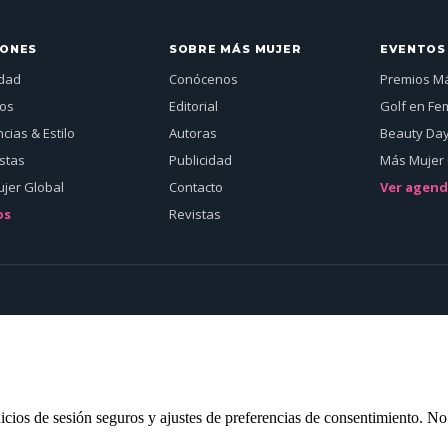
IONES
SOBRE MÁS MUJER
EVENTOS
idad
Conócenos
Premios M
jos
Editorial
Golf en Fe
cias & Estilo
Autoras
Beauty Da
istas
Publicidad
Más Mujer 
jer Global
Contacto
Ver agen
os
Revistas
inicios de sesión seguros y ajustes de preferencias de consentimiento. N