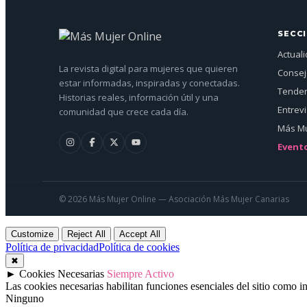
SECC
Actual
La revista digital para mujeres que quieren
Conse
estar informadas, inspiradas y conectadas.
Tenden
Historias reales, información útil y una
Entrev
comunidad que crece cada día.
Más Mu
Event
© 2026 Más Mujer Online — Asociación Más Mujer Canarias
Customize
Reject All
Accept All
Política de privacidad
Política de cookies
✖
►
Cookies Necesarias
Siempre Activo
Las cookies necesarias habilitan funciones esenciales del sitio como 
Ninguno