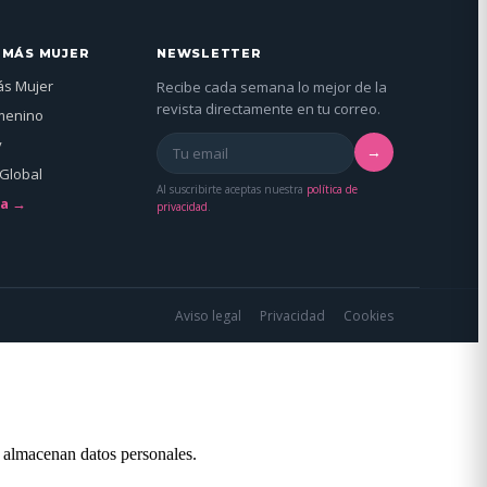
 MÁS MUJER
NEWSLETTER
ás Mujer
Recibe cada semana lo mejor de la
revista directamente en tu correo.
menino
y
→
Global
Al suscribirte aceptas nuestra
política de
da →
privacidad
.
Aviso legal
Privacidad
Cookies
o almacenan datos personales.