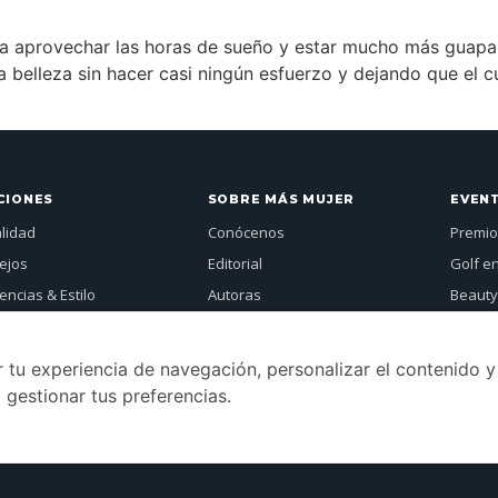
ra aprovechar las horas de sueño y estar mucho más guap
 belleza sin hacer casi ningún esfuerzo y dejando que el 
CIONES
SOBRE MÁS MUJER
EVEN
alidad
Conócenos
Premio
ejos
Editorial
Golf e
ncias & Estilo
Autoras
Beauty
vistas
Publicidad
Más Mu
Mujer Global
Contacto
Ver a
 tu experiencia de navegación, personalizar el contenido y
tos
Revistas
 gestionar tus preferencias.