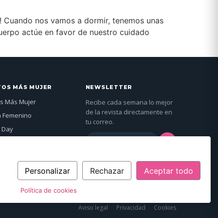
a! Cuando nos vamos a dormir, tenemos unas
cuerpo actúe en favor de nuestro cuidado
TOS MÁS MUJER
NEWSLETTER
s Más Mujer
Recibe cada semana lo mejor
de la revista directamente en
n Femenino
tu correo.
 Day
→
jer Global
genda →
Al suscribirte aceptas nuestra
política de
privacidad
.
Personalizar
Rechazar
Aceptar todo
Política de cookies
Aviso legal
Privacidad
Cookies