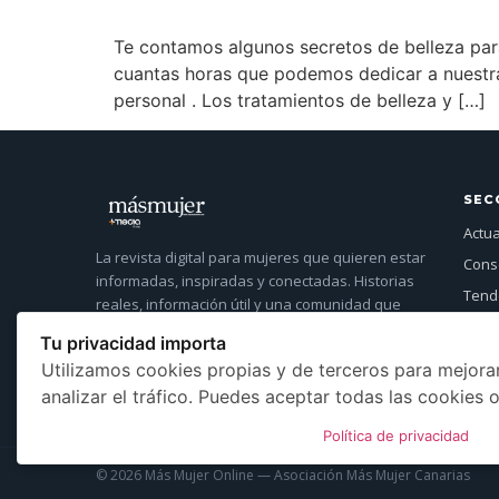
Te contamos algunos secretos de belleza pa
cuantas horas que podemos dedicar a nuestra
personal . Los tratamientos de belleza y […]
SEC
Actu
La revista digital para mujeres que quieren estar
Cons
informadas, inspiradas y conectadas. Historias
Tende
reales, información útil y una comunidad que
Entre
crece cada día.
Tu privacidad importa
Más 
Utilizamos cookies propias y de terceros para mejorar
Even
analizar el tráfico. Puedes aceptar todas las cookies o
Política de privacidad
© 2026 Más Mujer Online — Asociación Más Mujer Canarias