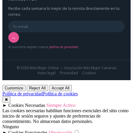
Recibe cada semana lo mejor de la revista directamente en tu
correo.
→
Al suscribirte aceptas nuestra
política de privacidad
.
© 2026 Más Mujer Online — Asociación Más Mujer Canarias
Aviso legal
Privacidad
Cookies
Customize
Reject All
Accept All
Política de privacidad
Política de cookies
✖
►
Cookies Necesarias
Siempre Activo
Las cookies necesarias habilitan funciones esenciales del sitio como
inicios de sesión seguros y ajustes de preferencias de
consentimiento. No almacenan datos personales.
Ninguno
►
Cookies Funcionales
Observación