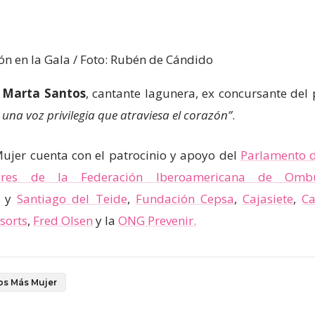
ón en la Gala / Foto: Rubén de Cándido
e
Marta Santos
, cantante lagunera, ex concursante del
e una voz privilegia que atraviesa el corazón”
.
ujer cuenta con el patrocinio y apoyo del
Parlamento d
res de la Federación Iberoamericana de Omb
y
Santiago del Teide
,
Fundación Cepsa
,
Cajasiete
,
Ca
sorts
,
Fred Olsen
y la
ONG Prevenir.
os Más Mujer