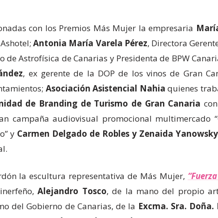
donadas con los Premios Más Mujer la empresaria
María
 Ashotel;
Antonia María Varela Pérez
, Directora Gerent
uto de Astrofísica de Canarias y Presidenta de BPW Canar
ández
, ex gerente de la DOP de los vinos de Gran Ca
untamientos;
Asociación Asistencial Nahia
quienes trab
nidad de Branding de Turismo de Gran Canaria
con 
ran campaña audiovisual promocional multimercado “G
to” y
Carmen Delgado de Robles y Zenaida Yanowsk
l.
dón la escultura representativa de Más Mujer,
“Fuerza
tinerfeño,
Alejandro Tosco
, de la mano del propio art
smo del Gobierno de Canarias, de la
Excma. Sra. Doña.