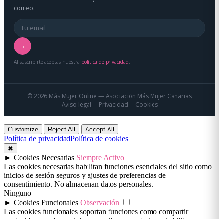
correo.
→
Al suscribirte aceptas nuestra
política de privacidad
.
© 2026 Más Mujer Online — Asociación Más Mujer Canarias
Aviso legal
Privacidad
Cookies
Customize
Reject All
Accept All
Política de privacidad
Política de cookies
✖
►
Cookies Necesarias
Siempre Activo
Las cookies necesarias habilitan funciones esenciales del sitio como
inicios de sesión seguros y ajustes de preferencias de
consentimiento. No almacenan datos personales.
Ninguno
►
Cookies Funcionales
Observación
Las cookies funcionales soportan funciones como compartir