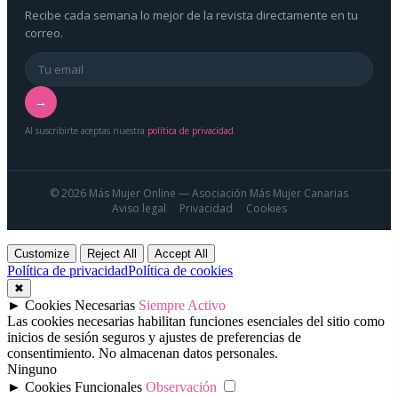
Recibe cada semana lo mejor de la revista directamente en tu
correo.
→
Al suscribirte aceptas nuestra
política de privacidad
.
© 2026 Más Mujer Online — Asociación Más Mujer Canarias
Aviso legal
Privacidad
Cookies
Customize
Reject All
Accept All
Política de privacidad
Política de cookies
✖
►
Cookies Necesarias
Siempre Activo
Las cookies necesarias habilitan funciones esenciales del sitio como
inicios de sesión seguros y ajustes de preferencias de
consentimiento. No almacenan datos personales.
Ninguno
►
Cookies Funcionales
Observación