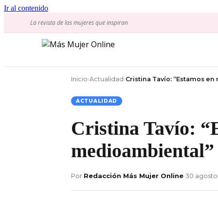
Ir al contenido
La revista de las mujeres que inspiran
Inicio
›
Actualidad
›
Cristina Tavío: “Estamos en
ACTUALIDAD
Cristina Tavío: “
medioambiental”
Por
Redacción Más Mujer Online
•
30 agosto