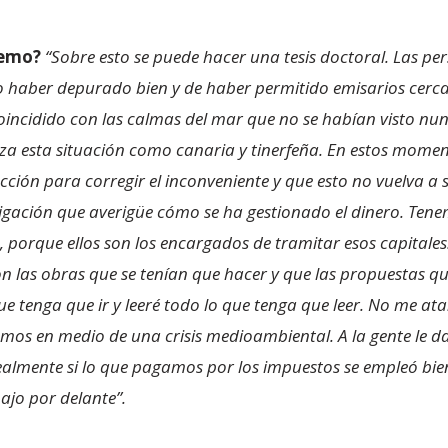
remo?
“Sobre esto se puede hacer una tesis doctoral. Las pe
o haber depurado bien y de haber permitido emisarios cerca 
ncidido con las calmas del mar que no se habían visto nunca
a esta situación como canaria y tinerfeña. En estos moment
ción para corregir el inconveniente y que esto no vuelva a 
tigación que averigüe cómo se ha gestionado el dinero. Ten
a, porque ellos son los encargados de tramitar esos capitales
ron las obras que se tenían que hacer y que las propuestas q
 tenga que ir y leeré todo lo que tenga que leer. No me ata
amos en medio de una crisis medioambiental. A la gente le 
almente si lo que pagamos por los impuestos se empleó bien,
ajo por delante”.