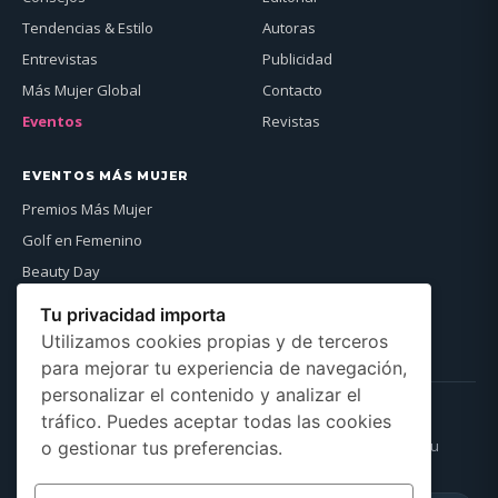
Tendencias & Estilo
Autoras
Entrevistas
Publicidad
Más Mujer Global
Contacto
Eventos
Revistas
EVENTOS MÁS MUJER
Premios Más Mujer
Golf en Femenino
Beauty Day
Más Mujer Global
Tu privacidad importa
Ver agenda →
Utilizamos cookies propias y de terceros
para mejorar tu experiencia de navegación,
personalizar el contenido y analizar el
NEWSLETTER
tráfico. Puedes aceptar todas las cookies
Recibe cada semana lo mejor de la revista directamente en tu
o gestionar tus preferencias.
correo.