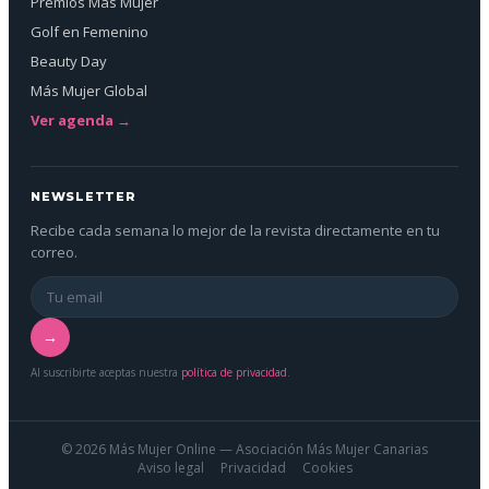
Premios Más Mujer
Golf en Femenino
Beauty Day
Más Mujer Global
Ver agenda →
NEWSLETTER
Recibe cada semana lo mejor de la revista directamente en tu
correo.
→
Al suscribirte aceptas nuestra
política de privacidad
.
© 2026 Más Mujer Online — Asociación Más Mujer Canarias
Aviso legal
Privacidad
Cookies