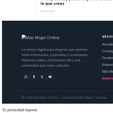
lo que crees
29 Jul 2026
SECC
Actual
La revista digital para mujeres que quieren
Conse
estar informadas, inspiradas y conectadas.
Tenden
Historias reales, información útil y una
Entrev
comunidad que crece cada día.
Más Mu
Event
© 2026 Más Mujer Online — Asociación Más Mujer Canarias
Tu privacidad importa