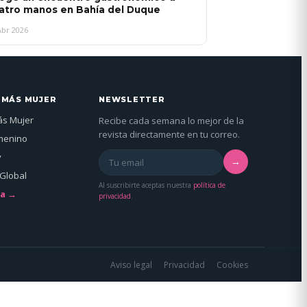
atro manos en Bahía del Duque
Abr 2026
 MÁS MUJER
NEWSLETTER
ás Mujer
Recibe cada semana lo mejor de la
revista directamente en tu correo.
menino
y
→
Global
Al suscribirte aceptas nuestra
política de
da →
privacidad
.
Aviso legal
Privacidad
Cookies