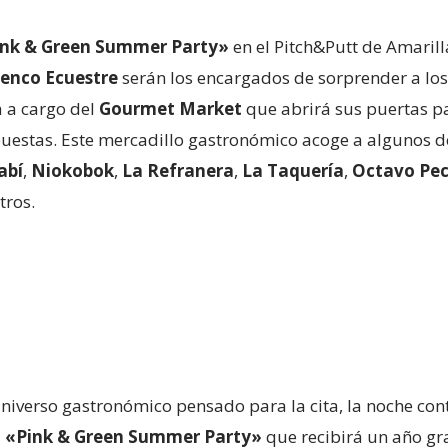
ink & Green Summer Party»
en el Pitch&Putt de Amarill
menco Ecuestre
serán los encargados de sorprender a los
á a cargo del
Gourmet Market
que abrirá sus puertas pa
puestas. Este mercadillo gastronómico acoge a algunos de
abí
,
Niokobok
,
La Refranera
,
La Taquería
,
Octavo Pe
tros.
niverso gastronómico pensado para la cita, la noche cont
a «Pink & Green Summer Party»
que recibirá un año gr