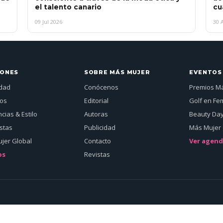
el talento canario
cu
09 Jul 2026
30 
IONES
SOBRE MÁS MUJER
EVENTOS
idad
Conócenos
Premios M
jos
Editorial
Golf en Fe
cias & Estilo
Autoras
Beauty Da
istas
Publicidad
Más Mujer 
jer Global
Contacto
Ver agen
os
Revistas