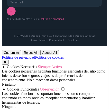
→
Al suscribirte aceptas nuestra
política de privacidad
.
© 2026 Más Mujer Online — Asociación Más Mujer Canarias
Aviso legal
Privacidad
Cookies
Customize
Reject All
Accept All
Política de privacidad
Política de cookies
✖
►
Cookies Necesarias
Siempre Activo
Las cookies necesarias habilitan funciones esenciales del sitio como
inicios de sesión seguros y ajustes de preferencias de
consentimiento. No almacenan datos personales.
Ninguno
►
Cookies Funcionales
Observación
Las cookies funcionales soportan funciones como compartir
contenido en redes sociales, recopilar comentarios y habilitar
herramientas de terceros.
Ninguno