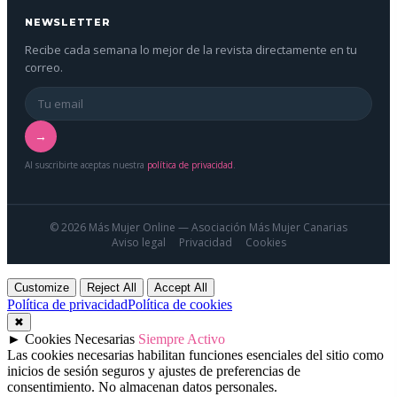
NEWSLETTER
Recibe cada semana lo mejor de la revista directamente en tu
correo.
→
Al suscribirte aceptas nuestra
política de privacidad
.
© 2026 Más Mujer Online — Asociación Más Mujer Canarias
Aviso legal
Privacidad
Cookies
Customize
Reject All
Accept All
Política de privacidad
Política de cookies
✖
►
Cookies Necesarias
Siempre Activo
Las cookies necesarias habilitan funciones esenciales del sitio como
inicios de sesión seguros y ajustes de preferencias de
consentimiento. No almacenan datos personales.