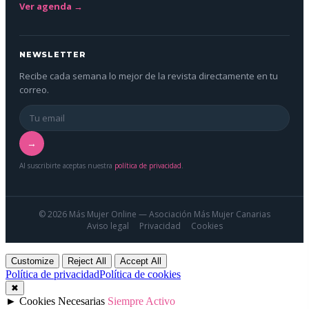
Ver agenda →
NEWSLETTER
Recibe cada semana lo mejor de la revista directamente en tu
correo.
→
Al suscribirte aceptas nuestra
política de privacidad
.
© 2026 Más Mujer Online — Asociación Más Mujer Canarias
Aviso legal
Privacidad
Cookies
Customize
Reject All
Accept All
Política de privacidad
Política de cookies
✖
►
Cookies Necesarias
Siempre Activo