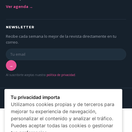
Ver agenda →
NEWSLETTER
Recibe cada semana lo mejor de la revista directamente en tu
correo.
→
Al suscribirte aceptas nuestra
política de privacidad
.
© 2026 Más Mujer Online — Asociación Más Mujer Canarias
Tu privacidad importa
Aviso legal
Privacidad
Cookies
Utilizamos cookies propias y de terceros para
mejorar tu experiencia de navegación,
personalizar el contenido y analizar el tráfico.
Puedes aceptar todas las cookies o gestionar