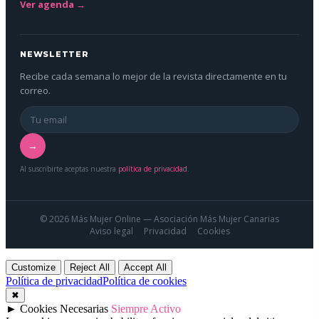
Ver agenda →
NEWSLETTER
Recibe cada semana lo mejor de la revista directamente en tu
correo.
→
Al suscribirte aceptas nuestra
política de privacidad
.
© 2026 Más Mujer Online — Asociación Más Mujer Canarias
Aviso legal
Privacidad
Cookies
Customize
Reject All
Accept All
Política de privacidad
Política de cookies
✖
►
Cookies Necesarias
Siempre Activo