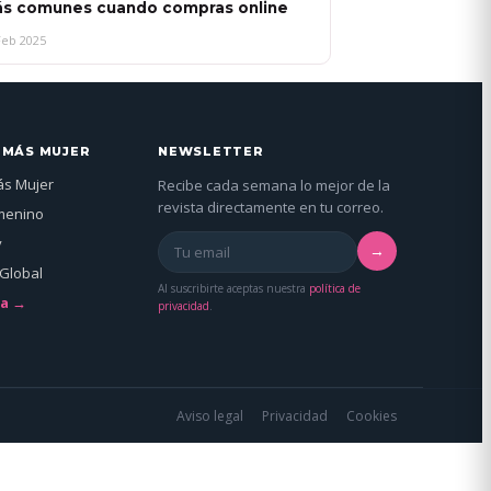
s comunes cuando compras online
Feb 2025
 MÁS MUJER
NEWSLETTER
ás Mujer
Recibe cada semana lo mejor de la
revista directamente en tu correo.
menino
y
→
Global
Al suscribirte aceptas nuestra
política de
da →
privacidad
.
Aviso legal
Privacidad
Cookies