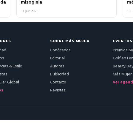
ada
misoginia
má
11 Jun 2025
10 
IONES
SOBRE MÁS MUJER
EVENTOS
idad
Conócenos
Premios M
jos
Editorial
Golf en Fe
cias & Estilo
Autoras
Beauty Da
istas
Publicidad
Más Mujer 
jer Global
Contacto
Ver agen
os
Revistas