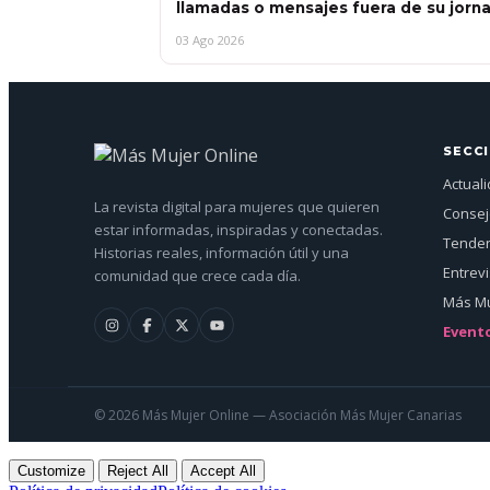
llamadas o mensajes fuera de su jorn
03 Ago 2026
SECC
Actual
La revista digital para mujeres que quieren
Conse
estar informadas, inspiradas y conectadas.
Tenden
Historias reales, información útil y una
Entrev
comunidad que crece cada día.
Más Mu
Event
© 2026 Más Mujer Online — Asociación Más Mujer Canarias
Customize
Reject All
Accept All