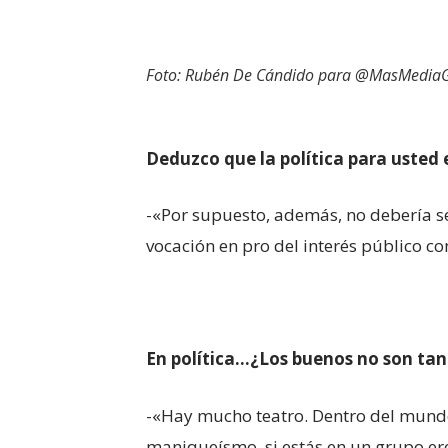
Foto: Rubén De Cándido para @MasMedia
Deduzco que la política para usted
-«Por supuesto, además, no debería se
vocación en pro del interés público c
En política…¿Los buenos no son tan 
-«Hay mucho teatro. Dentro del mundo 
maniqueísmo, si estás en un grupo ere