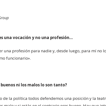
Group
 es una vocación y no una profesión…
r una profesión para nadie y, desde luego, para mí no lo 
omo funcionario».
buenos ni los malos lo son tanto?
de la política todos defendemos una posición y la teatr
s malo y si estás en el contrario eres bueno. Hay que int