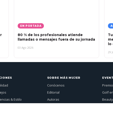
EN PORTADA
A
r
80 % de los profesionales atiende
Tu
llamadas o mensajes fuera de su jornada
me
lo
03 Ago 2026
29 J
CIONES
SOBRE MÁS MUJER
EVEN
alidad
Conócenos
Premio
ejos
Editorial
Golf e
ncias & Estilo
Autoras
Beauty
vistas
Publicidad
Más Mu