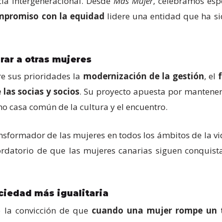
cia intergeneracional. Desde
Más Mujer
, celebramos es
ompromiso con la equidad
lidere una entidad que ha si
rar a otras mujeres
e sus prioridades la
modernización de la gestión
, el
 las socias y socios
. Su proyecto apuesta por mantener e
o casa común de la cultura y el encuentro.
nsformador de las mujeres en todos los ámbitos de la v
ordatorio de que las mujeres canarias siguen conquist
ciedad más igualitaria
e la convicción de que
cuando una mujer rompe un t