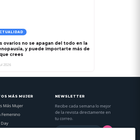
CTUALIDAD
s ovarios no se apagan del todo en la
nopausia, y puede importarte más de
 que crees
ul 2026
TOS MÁS MUJER
NEWSLETTER
s Más Mujer
Recibe cada semana lo mejor
de la revista directamente en
n Femenino
tu correo.
 Day
→
jer Global