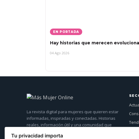
EN PORTADA
Hay historias que merecen evoluciona
04 Ago 2026
SEC
Actu
La revista digital para mujeres que quieren estar
Cons
informadas, inspiradas y conectadas. Historias
Tende
reales, información útil y una comunidad que
Entre
crece cada día.
Tu privacidad importa