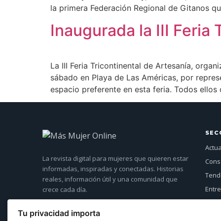
la primera Federación Regional de Gitanos qu
Inaugurada la III Feria
La III Feria Tricontinental de Artesanía, org
sábado en Playa de Las Américas, por repres
espacio preferente en esta feria. Todos ellos
SEC
Actu
La revista digital para mujeres que quieren estar
Cons
informadas, inspiradas y conectadas. Historias
Tende
reales, información útil y una comunidad que
Entre
crece cada día.
Más 
Tu privacidad importa
Even