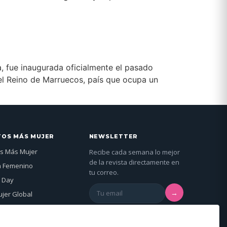
a, fue inaugurada oficialmente el pasado
el Reino de Marruecos, país que ocupa un
TOS MÁS MUJER
NEWSLETTER
s Más Mujer
Recibe cada semana lo mejor
de la revista directamente en
n Femenino
tu correo.
 Day
→
jer Global
genda →
Al suscribirte aceptas nuestra
política de
privacidad
.