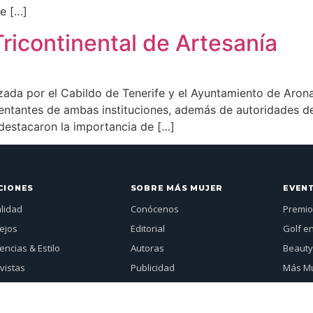
e […]
 Tricontinental de Artesanía
anizada por el Cabildo de Tenerife y el Ayuntamiento de Aron
entantes de ambas instituciones, además de autoridades d
 destacaron la importancia de […]
CIONES
SOBRE MÁS MUJER
EVEN
alidad
Conócenos
Premio
ejos
Editorial
Golf e
ncias & Estilo
Autoras
Beauty
vistas
Publicidad
Más Mu
Mujer Global
Contacto
Ver a
tos
Revistas