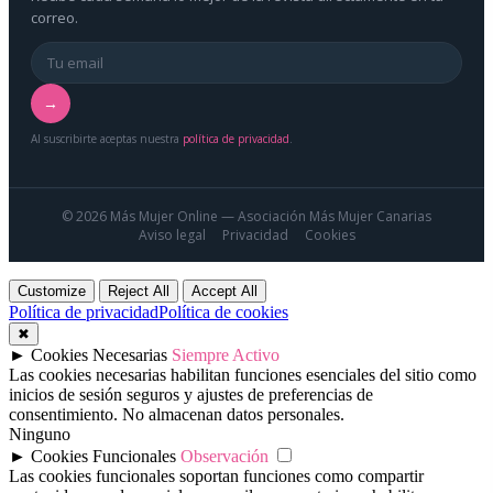
correo.
→
Al suscribirte aceptas nuestra
política de privacidad
.
© 2026 Más Mujer Online — Asociación Más Mujer Canarias
Aviso legal
Privacidad
Cookies
Customize
Reject All
Accept All
Política de privacidad
Política de cookies
✖
►
Cookies Necesarias
Siempre Activo
Las cookies necesarias habilitan funciones esenciales del sitio como
inicios de sesión seguros y ajustes de preferencias de
consentimiento. No almacenan datos personales.
Ninguno
►
Cookies Funcionales
Observación
Las cookies funcionales soportan funciones como compartir