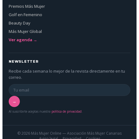
Premios Más Mujer
Golf en Femenino
Beauty Day
Más Mujer Global
Ver agenda →
NEWSLETTER
Recibe cada semana lo mejor de la revista directamente en tu
correo.
→
Al suscribirte aceptas nuestra
política de privacidad
.
© 2026 Más Mujer Online — Asociación Más Mujer Canarias
Aviso legal
Privacidad
Cookies