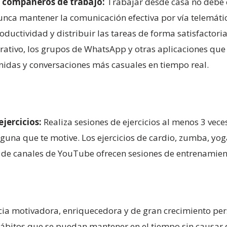
 compañeros de trabajo:
Trabajar desde casa no debe c
unca mantener la comunicación efectiva por vía telemát
ductividad y distribuir las tareas de forma satisfactori
rativo, los grupos de WhatsApp y otras aplicaciones qu
das y conversaciones más casuales en tiempo real.
jercicios:
Realiza sesiones de ejercicios al menos 3 vec
lguna que te motive. Los ejercicios de cardio, zumba, yog
 de canales de YouTube ofrecen sesiones de entrenamien
cia motivadora, enriquecedora y de gran crecimiento per
ábitos que se puedan mantener en el tiempo sin causar d