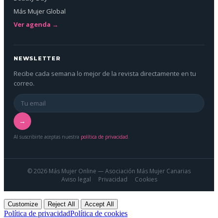
Más Mujer Global
Ver agenda →
NEWSLETTER
Recibe cada semana lo mejor de la revista directamente en tu
correo.
→
Al suscribirte aceptas nuestra
política de privacidad
.
© 2026 Más Mujer Online — Asociación Más Mujer Canarias
Aviso legal
Privacidad
Cookies
Customize
Reject All
Accept All
Política de privacidad
Política de cookies