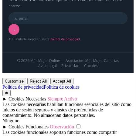
correo.
→
Al suscribirte aceptas nuestra
política de privacidad
.
© 2026 Más Mujer Online — Asociación Más Mujer Canarias
Aviso legal
Privacidad
Cookies
Customize
Reject All
Accept All
Política de privacidad
Política de cookies
✖
►
Cookies Necesarias
Siempre Activo
Las cookies necesarias habilitan funciones esenciales del sitio como
inicios de sesión seguros y ajustes de preferencias de
consentimiento. No almacenan datos personales.
Ninguno
►
Cookies Funcionales
Observación
Las cookies funcionales soportan funciones como compartir