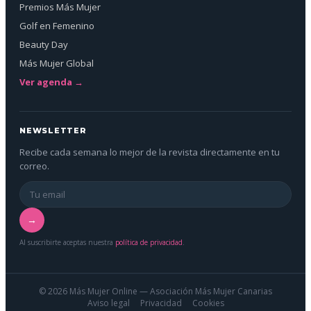
Premios Más Mujer
Golf en Femenino
Beauty Day
Más Mujer Global
Ver agenda →
NEWSLETTER
Recibe cada semana lo mejor de la revista directamente en tu
correo.
→
Al suscribirte aceptas nuestra
política de privacidad
.
© 2026 Más Mujer Online — Asociación Más Mujer Canarias
Aviso legal
Privacidad
Cookies