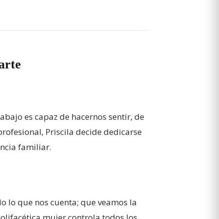
arte
abajo es capaz de hacernos sentir, de
profesional, Priscila decide dedicarse
ncia familiar.
do lo que nos cuenta; que veamos la
olifacética mujer controla todos los