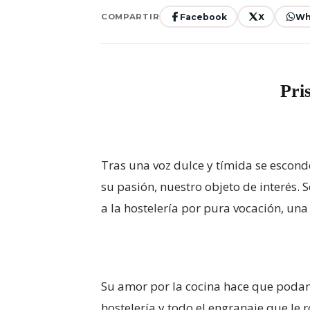
Facebook
X
Wh
COMPARTIR
Pri
Tras una voz dulce y tímida se escond
su pasión, nuestro objeto de interés. 
a la hostelería por pura vocación, una
Su amor por la cocina hace que podamo
hostelería y todo el engranaje que le 