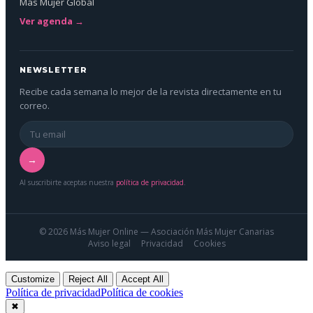
Más Mujer Global
Ver agenda →
NEWSLETTER
Recibe cada semana lo mejor de la revista directamente en tu
correo.
→
Al suscribirte aceptas nuestra
política de privacidad
.
© 2026 Más Mujer Online — Asociación Más Mujer Canarias
Aviso legal
Privacidad
Cookies
Customize
Reject All
Accept All
Política de privacidad
Política de cookies
✖