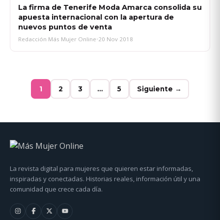
La firma de Tenerife Moda Amarca consolida su
apuesta internacional con la apertura de
nuevos puntos de venta
Redacción Más Mujer Online
•
20 Nov 2018
1
2
3
…
5
Siguiente →
La revista digital para mujeres que quieren estar informadas,
inspiradas y conectadas. Historias reales, información útil y una
comunidad que crece cada día.