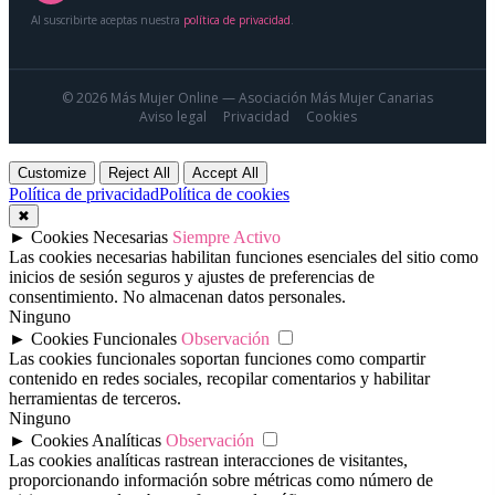
Al suscribirte aceptas nuestra
política de privacidad
.
© 2026 Más Mujer Online — Asociación Más Mujer Canarias
Aviso legal
Privacidad
Cookies
Customize
Reject All
Accept All
Política de privacidad
Política de cookies
✖
►
Cookies Necesarias
Siempre Activo
Las cookies necesarias habilitan funciones esenciales del sitio como
inicios de sesión seguros y ajustes de preferencias de
consentimiento. No almacenan datos personales.
Ninguno
►
Cookies Funcionales
Observación
Las cookies funcionales soportan funciones como compartir
contenido en redes sociales, recopilar comentarios y habilitar
herramientas de terceros.
Ninguno
►
Cookies Analíticas
Observación
Las cookies analíticas rastrean interacciones de visitantes,
proporcionando información sobre métricas como número de