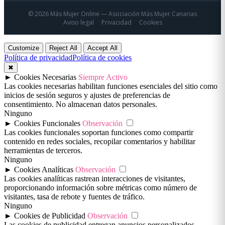
© 2026 Más Mujer Online — Asociación Más Mujer Canarias
Aviso legal
Privacidad
Cookies
Customize
Reject All
Accept All
Política de privacidad
Política de cookies
✖
►
Cookies Necesarias
Siempre Activo
Las cookies necesarias habilitan funciones esenciales del sitio como
inicios de sesión seguros y ajustes de preferencias de
consentimiento. No almacenan datos personales.
Ninguno
►
Cookies Funcionales
Observación
Las cookies funcionales soportan funciones como compartir
contenido en redes sociales, recopilar comentarios y habilitar
herramientas de terceros.
Ninguno
►
Cookies Analíticas
Observación
Las cookies analíticas rastrean interacciones de visitantes,
proporcionando información sobre métricas como número de
visitantes, tasa de rebote y fuentes de tráfico.
Ninguno
►
Cookies de Publicidad
Observación
Las cookies de publicidad entregan anuncios personalizados