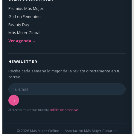
Premios Más Mujer
Golf en Femenino
Beauty Day
Más Mujer Global
Ver agenda →
NEWSLETTER
Recibe cada semana lo mejor de la revista directamente en tu
correo.
→
Al suscribirte aceptas nuestra
política de privacidad
.
© 2026 Más Mujer Online — Asociación Más Mujer Canarias