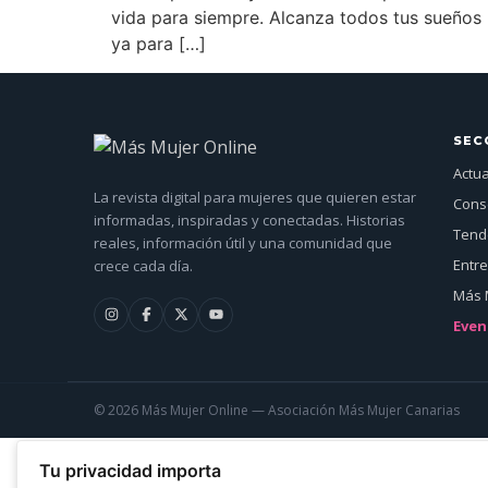
vida para siempre. Alcanza todos tus sueños 
ya para […]
SEC
Actu
La revista digital para mujeres que quieren estar
Cons
informadas, inspiradas y conectadas. Historias
Tende
reales, información útil y una comunidad que
Entre
crece cada día.
Más 
Even
© 2026 Más Mujer Online — Asociación Más Mujer Canarias
Tu privacidad importa