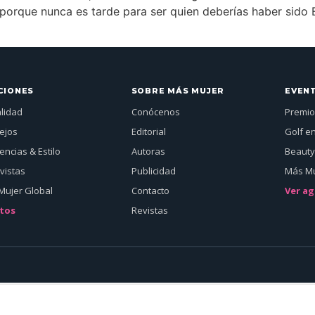
porque nunca es tarde para ser quien deberías haber sido E
CIONES
SOBRE MÁS MUJER
EVEN
alidad
Conócenos
Premio
ejos
Editorial
Golf e
ncias & Estilo
Autoras
Beauty
vistas
Publicidad
Más Mu
Mujer Global
Contacto
Ver a
tos
Revistas