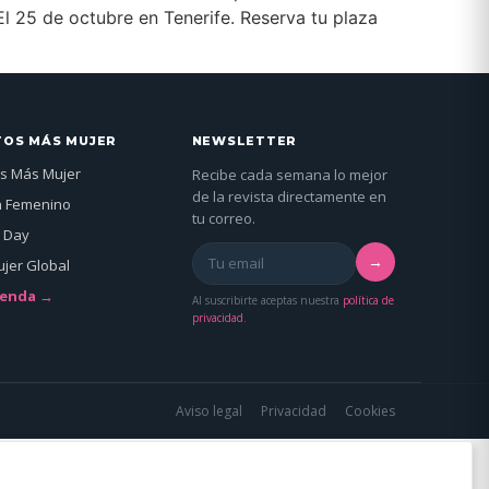
l 25 de octubre en Tenerife. Reserva tu plaza
TOS MÁS MUJER
NEWSLETTER
s Más Mujer
Recibe cada semana lo mejor
de la revista directamente en
n Femenino
tu correo.
 Day
→
jer Global
genda →
Al suscribirte aceptas nuestra
política de
privacidad
.
Aviso legal
Privacidad
Cookies