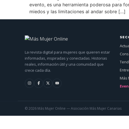
evento, es una herramienta poderosa para fort
miedos y las limitaciones al andar sobre […]
SEC
Actu
La revista digital para mujeres que quieren estar
Cons
informadas, inspiradas y conectadas. Historias
Tende
reales, información útil y una comunidad que
Entre
crece cada día.
Más 
Even
© 2026 Más Mujer Online — Asociación Más Mujer Canarias