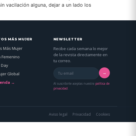
n vacilación alguna, dejar a un lado los
TOS MÁS MUJER
NEWSLETTER
s Más Mujer
Recibe cada semana lo mejor
de la revista directamente en
n Femenino
tu correo.
 Day
→
jer Global
genda →
Al suscribirte aceptas nuestra
política de
privacidad
.
Aviso legal
Privacidad
Cookies