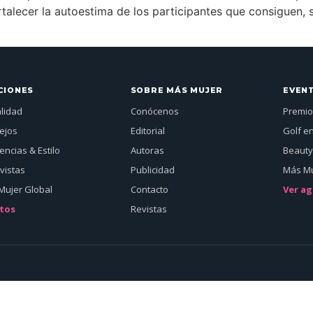
alecer la autoestima de los participantes que consiguen, si
CIONES
SOBRE MÁS MUJER
EVEN
alidad
Conócenos
Premio
ejos
Editorial
Golf e
ncias & Estilo
Autoras
Beauty
vistas
Publicidad
Más Mu
Mujer Global
Contacto
Ver a
tos
Revistas