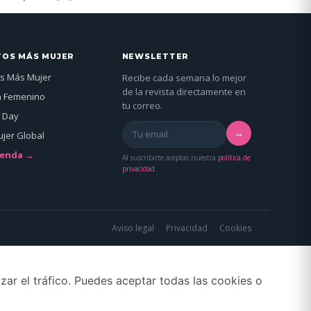
TOS MÁS MUJER
NEWSLETTER
s Más Mujer
Recibe cada semana lo mejor
de la revista directamente en
n Femenino
tu correo.
 Day
→
jer Global
genda →
Al suscribirte aceptas nuestra
política de
privacidad
.
Aviso legal
Privacidad
Cookies
zar el tráfico. Puedes aceptar todas las cookies o