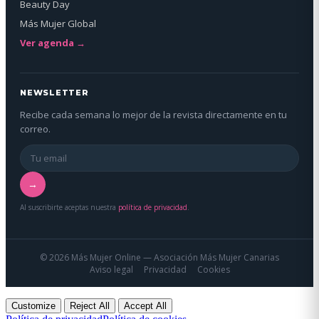
Beauty Day
Más Mujer Global
Ver agenda →
NEWSLETTER
Recibe cada semana lo mejor de la revista directamente en tu
correo.
→
Al suscribirte aceptas nuestra
política de privacidad
.
© 2026 Más Mujer Online — Asociación Más Mujer Canarias
Aviso legal
Privacidad
Cookies
Customize
Reject All
Accept All