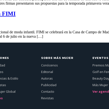
tres firmas presentaron sus propuestas para la temporada primavera ve
n FIMI
acional de moda infantil. FIMI se celebrará en la Casa de Campo de Madri
al 6 de julio en la nueva […]
IONES
SOBRE MÁS MUJER
EVENTOS
idad
Conócenos
Premios M
jos
Editorial
Golf en Fe
cias & Estilo
Autoras
Beauty Da
istas
Publicidad
Más Mujer 
jer Global
Contacto
Ver agen
os
Revistas