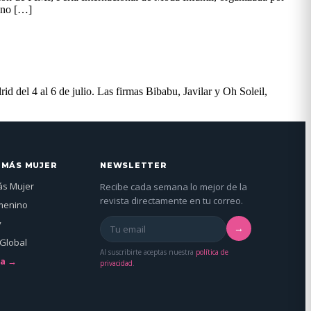
rano […]
d del 4 al 6 de julio. Las firmas Bibabu, Javilar y Oh Soleil,
 MÁS MUJER
NEWSLETTER
ás Mujer
Recibe cada semana lo mejor de la
revista directamente en tu correo.
menino
y
→
Global
Al suscribirte aceptas nuestra
política de
da →
privacidad
.