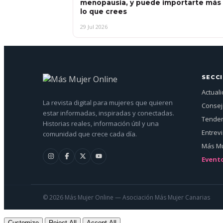
menopausia, y puede importarte más
lo que crees
29 Jul 2026
SECC
Actual
La revista digital para mujeres que quieren
Conse
estar informadas, inspiradas y conectadas.
Tenden
Historias reales, información útil y una
Entrev
comunidad que crece cada día.
Más Mu
Event
© 2026 Más Mujer Online — Asociación Más Mujer Canarias
Customize
Reject All
Accept All