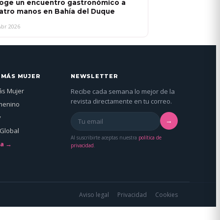
oge un encuentro gastronómico a
atro manos en Bahía del Duque
Abr 2026
 MÁS MUJER
NEWSLETTER
ás Mujer
Recibe cada semana lo mejor de la
revista directamente en tu correo.
menino
y
→
Global
Al suscribirte aceptas nuestra
política de
da →
privacidad
.
Aviso legal
Privacidad
Cookies