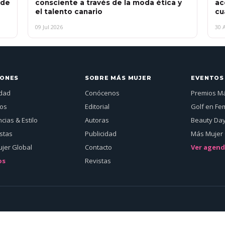
 de
consciente a través de la moda ética y
ac
el talento canario
cu
09 Jul 2026
30 
IONES
SOBRE MÁS MUJER
EVENTOS
idad
Conócenos
Premios M
jos
Editorial
Golf en Fe
cias & Estilo
Autoras
Beauty Da
istas
Publicidad
Más Mujer 
jer Global
Contacto
Ver agen
os
Revistas