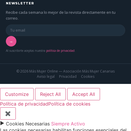
NEWSLETTER
Recibe cada semana lo mejor de la revista directamente en tu
correo.
→
Al suscribirte aceptas nuestra
política de privacidad
.
© 2026 Más Mujer Online — Asociación Más Mujer Canarias
Aviso legal
Privacidad
Cookies
Customize
Reject All
Accept All
Política de privacidad
Política de cookies
✖
►
Cookies Necesarias
Siempre Activo
Las cookies necesarias habilitan funciones esenciales del