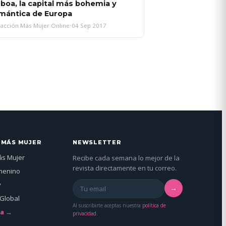
sboa, la capital más bohemia y
mántica de Europa
acción Más Mujer Online
•
04 Sep 2017
 MÁS MUJER
NEWSLETTER
ás Mujer
Recibe cada semana lo mejor de la
revista directamente en tu correo.
menino
y
→
Global
Al suscribirte aceptas nuestra
política de
da →
privacidad
.