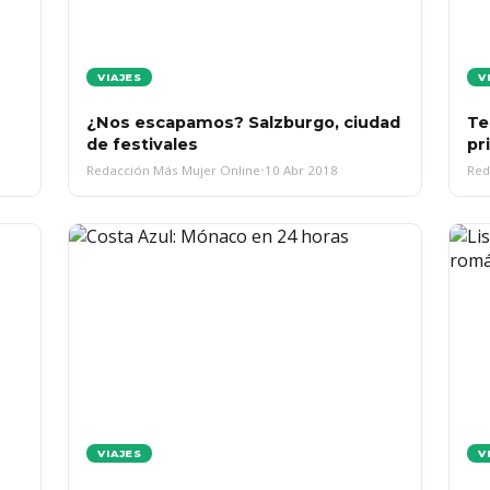
VIAJES
V
¿Nos escapamos? Salzburgo, ciudad
Te
de festivales
pr
Redacción Más Mujer Online
•
10 Abr 2018
Red
VIAJES
V