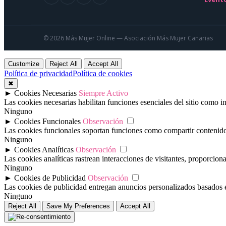
© 2026 Más Mujer Online — Asociación Más Mujer Canarias
Customize
Reject All
Accept All
Política de privacidad
Política de cookies
✖
►
Cookies Necesarias
Siempre Activo
Las cookies necesarias habilitan funciones esenciales del sitio como 
Ninguno
►
Cookies Funcionales
Observación
Las cookies funcionales soportan funciones como compartir contenido e
Ninguno
►
Cookies Analíticas
Observación
Las cookies analíticas rastrean interacciones de visitantes, proporcio
Ninguno
►
Cookies de Publicidad
Observación
Las cookies de publicidad entregan anuncios personalizados basados en 
Ninguno
Reject All
Save My Preferences
Accept All