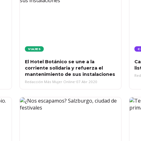
VIAJES
C
El Hotel Botánico se une a la
Ca
corriente solidaria y refuerza el
lis
mantenimiento de sus instalaciones
Red
Redacción Más Mujer Online
•
07 Abr 2020