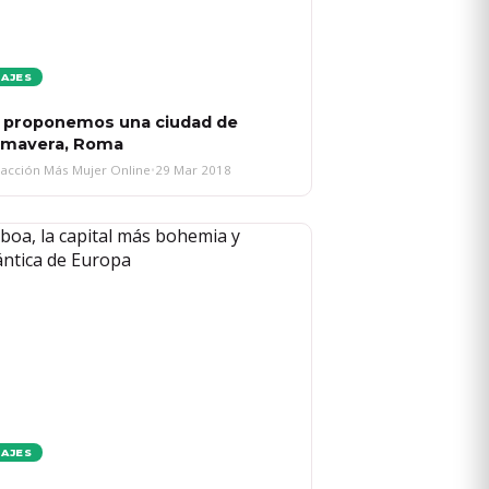
IAJES
 proponemos una ciudad de
imavera, Roma
acción Más Mujer Online
•
29 Mar 2018
IAJES