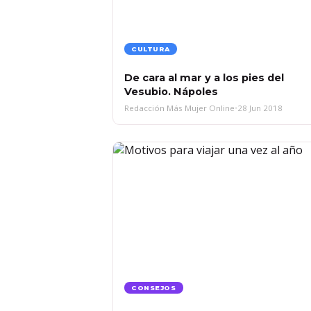
CULTURA
De cara al mar y a los pies del
Vesubio. Nápoles
Redacción Más Mujer Online
•
28 Jun 2018
CONSEJOS