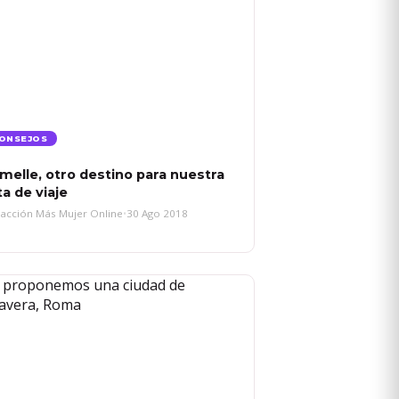
ONSEJOS
melle, otro destino para nuestra
ta de viaje
acción Más Mujer Online
•
30 Ago 2018