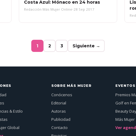
Costa Azul: Mónaco en 24 horas
Li
ro
Redacción Más Mujer Online
•
28 Sep 2017
Red
1
2
3
Siguiente →
IONES
SOBRE MÁS MUJER
EVENTOS
idad
Conócenos
Premios M
jos
Editorial
Golf en Fe
cias & Estilo
Autoras
Beauty Da
istas
Publicidad
Más Mujer 
jer Global
Contacto
Ver agen
os
Revistas