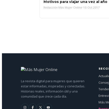
Motivos para viajar una vez al año
Redacción Más Mujer Online
•
10 Oct 2017
SECC
Actual
La revista digital para mujeres que quieren
Conse
estar informadas, inspiradas y conectadas.
Tenden
Historias reales, información útil y una
Entrev
comunidad que crece cada día.
Más Mu
Event